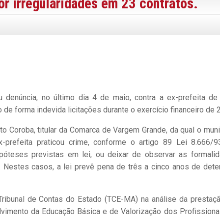
r irregularidades em 23 contratos.
 denúncia, no último dia 4 de maio, contra a ex-prefeita de
 de forma indevida licitações durante o exercício financeiro de 
o Coroba, titular da Comarca de Vargem Grande, da qual o muni
x-prefeita praticou crime, conforme o artigo 89 Lei 8.666/9
hipóteses previstas em lei, ou deixar de observar as formali
”. Nestes casos, a lei prevê pena de três a cinco anos de dete
 Tribunal de Contas do Estado (TCE-MA) na análise da prestaç
imento da Educação Básica e de Valorização dos Profissiona