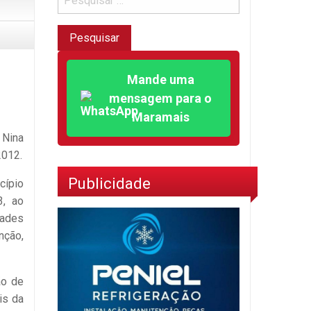
Mande uma
mensagem para o
Maramais
 Nina
2012.
Publicidade
cípio
3, ao
dades
nção,
ão de
is da