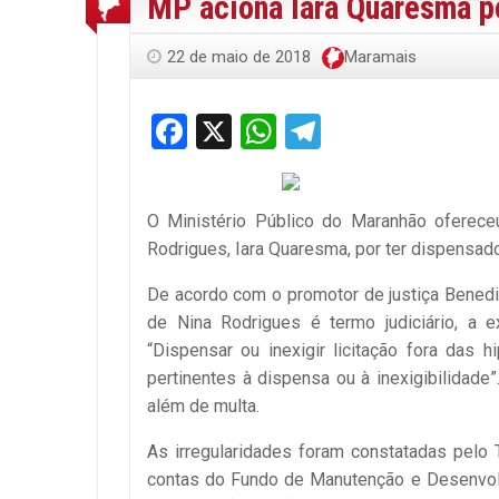
MP aciona Iara Quaresma po
22 de maio de 2018
Maramais
Facebook
X
WhatsApp
Telegram
O Ministério Público do Maranhão ofereceu
Rodrigues, Iara Quaresma, por ter dispensado
De acordo com o promotor de justiça Benedit
de Nina Rodrigues é termo judiciário, a e
“Dispensar ou inexigir licitação fora das 
pertinentes à dispensa ou à inexigibilidade
além de multa.
As irregularidades foram constatadas pelo
contas do Fundo de Manutenção e Desenvolv