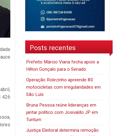
Posts recentes
idade
lauce
Prefeito Márcio Viana fecha apoio a
Hilton Gonçalo para o Senado
Operação Rolezinho apreende 80
motocicletas com irregularidades em
bril,
São Luís
$ 426
Bruna Pessoa reúne lideranças em
jantar político com Josivaldo JP em
ssoa,
Tuntum
dores
Justiça Eleitoral determina remoção