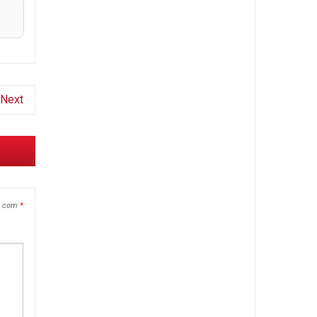
Next
s com
*