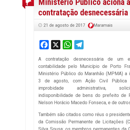
Ministério Público aciona 
contratação desnecessária 
21 de agosto de 2017
Maramais
Facebook
X
WhatsApp
Telegram
A contratação desnecessária de um es
contabilidade pelo Município de Porto Fr
Ministério Público do Maranhão (MPMA) a i
3 de agosto, com Ação Civil Pública
improbidade administrativa, sol
indisponibilidade de bens do prefeito de 
Nelson Horácio Macedo Fonseca, e de outros
Também são citados como réus o presidente
da Comissão Permanente de Licitações (C
Silva Sousa; os membros permanentes da