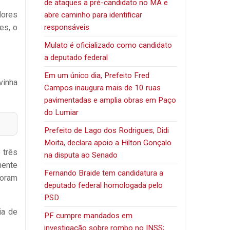
de ataques a pré-candidato no MA e
dores
abre caminho para identificar
responsáveis
es, o
Mulato é oficializado como candidato
a deputado federal
Em um único dia, Prefeito Fred
vinha
Campos inaugura mais de 10 ruas
pavimentadas e amplia obras em Paço
do Lumiar
Prefeito de Lago dos Rodrigues, Didi
Moita, declara apoio a Hilton Gonçalo
 três
na disputa ao Senado
mente
Fernando Braide tem candidatura a
foram
deputado federal homologada pelo
PSD
ia de
PF cumpre mandados em
investigação sobre rombo no INSS;