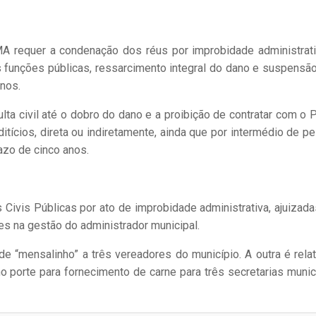
A requer a condenação dos réus por improbidade administrati
 funções públicas, ressarcimento integral do dano e suspensã
anos.
lta civil até o dobro do dano e a proibição de contratar com o 
ditícios, direta ou indiretamente, ainda que por intermédio de p
razo de cinco anos.
Civis Públicas por ato de improbidade administrativa, ajuizad
es na gestão do administrador municipal.
 “mensalinho” a três vereadores do município. A outra é relat
 porte para fornecimento de carne para três secretarias munic