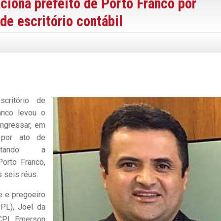
aciona prefeito de Porto Franco por
de escritório contábil
critório de
anco levou o
ngressar, em
 por ato de
icitando a
Porto Franco,
 seis réus.
 e pregoeiro
PL), Joel da
 CPL Emerson