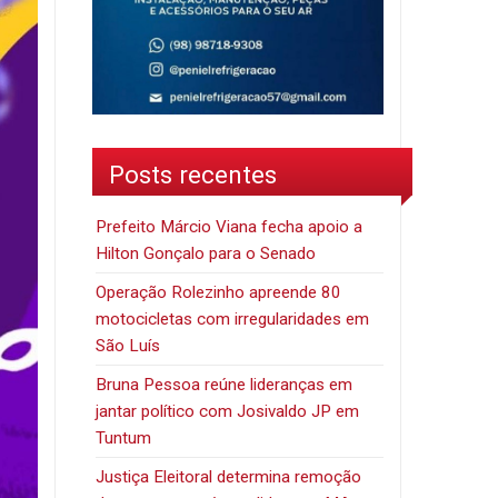
Posts recentes
Prefeito Márcio Viana fecha apoio a
Hilton Gonçalo para o Senado
Operação Rolezinho apreende 80
motocicletas com irregularidades em
São Luís
Bruna Pessoa reúne lideranças em
jantar político com Josivaldo JP em
Tuntum
Justiça Eleitoral determina remoção