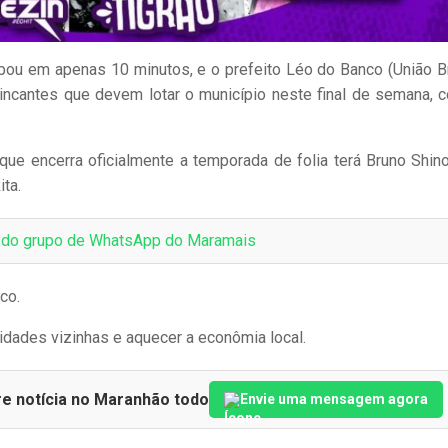
bou em apenas 10 minutos, e o prefeito Léo do Banco (União Br
rincantes que devem lotar o município neste final de semana, 
que encerra oficialmente a temporada de folia terá Bruno Shin
ta.
e do grupo de WhatsApp do Maramais
co.
cidades vizinhas e aquecer a econômia local.
re notícia no Maranhão todo
Envie uma mensagem agora