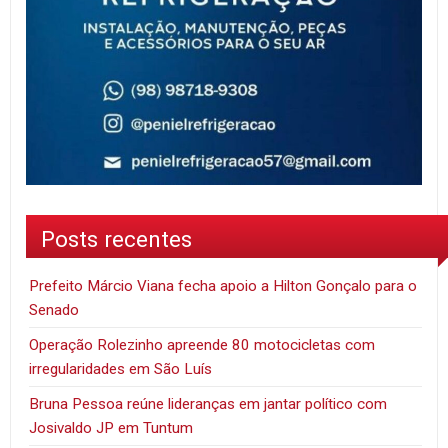
Posts recentes
Prefeito Márcio Viana fecha apoio a Hilton Gonçalo para o
Senado
Operação Rolezinho apreende 80 motocicletas com
irregularidades em São Luís
Bruna Pessoa reúne lideranças em jantar político com
Josivaldo JP em Tuntum