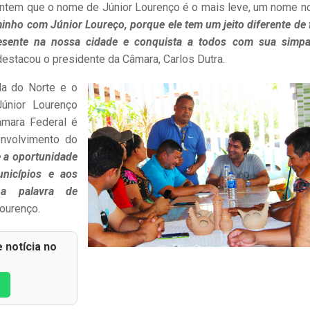
antem que o nome de Júnior Lourenço é o mais leve, um nome n
inho com Júnior Loureço, porque ele tem um jeito diferente de 
presente na nossa cidade e conquista a todos com sua simpa
 destacou o presidente da Câmara, Carlos Dutra.
da do Norte e o
Júnior Lourenço
âmara Federal é
envolvimento do
e a oportunidade
nicípios e aos
ha palavra de
Lourenço.
 notícia no