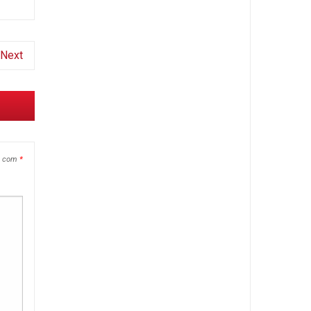
Next
s com
*