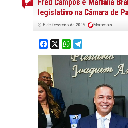
Fred Campos e Mariana Bran
legislativo na Câmara de P
5 de fevereiro de 2025
Maramais
Facebook
X
WhatsApp
Telegram