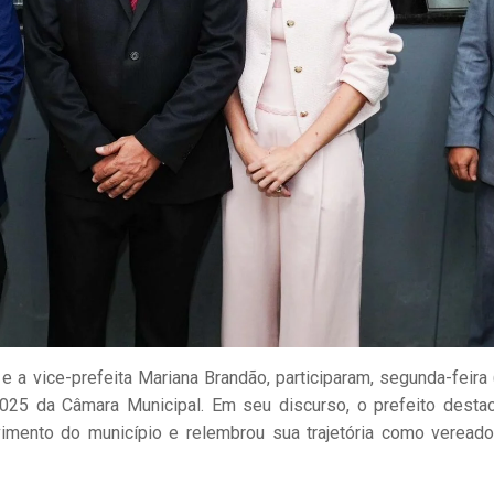
 a vice-prefeita Mariana Brandão, participaram, segunda-feira 
 2025 da Câmara Municipal. Em seu discurso, o prefeito desta
lvimento do município e relembrou sua trajetória como veread