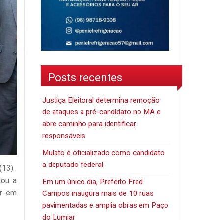
Posts recentes
Justiça Eleitoral determina remoção
de ataques a pré-candidato no MA e
abre caminho para identificar
responsáveis
Mulato é oficializado como candidato
a deputado federal
(13).
cou a
Em um único dia, Prefeito Fred
or em
Campos inaugura mais de 10 ruas
pavimentadas e amplia obras em Paço
do Lumiar