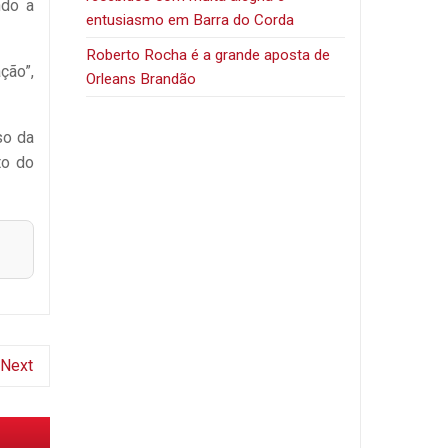
ndo a
entusiasmo em Barra do Corda
Roberto Rocha é a grande aposta de
ção”,
Orleans Brandão
so da
to do
Next