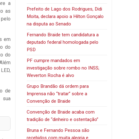
bre a
Prefeito de Lago dos Rodrigues, Didi
to as
Moita, declara apoio a Hilton Gonçalo
 pelo
na disputa ao Senado
Fernando Braide tem candidatura a
os em
deputado federal homologada pelo
ão do
PSD
to do
PF cumpre mandados em
 Além
investigação sobre rombo no INSS;
 LED,
Weverton Rocha é alvo
Grupo Brandão dá ordem para
no de
Imprensa não “tratar” sobre a
o sua
Convenção de Braide
Convenção de Braide acaba com
tradição de “dinheiro e ostentação”
Bruna e Fernando Pessoa são
recebidos com muita alegria e