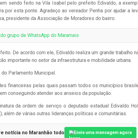
em sendo feito na Vila Isabel pelo prefeito Edivaldo, a exemp
 por esta ponte. Agradeço ao vereador Penha por ajudar a lev
sa, presidente da Associação de Moradores do bairro.
e do grupo de WhatsApp do Maramais
eito. De acordo com ele, Edivaldo realiza um grande trabalho na
ão importante no setor da infraestrutura e mobilidade urbana.
 do Parlamento Municipal.
des financeiras pelas quais passam todos os municípios brasile
 vem conseguindo atender aos anseios da população.
natura da ordem de serviço o deputado estadual Edivaldo Ho
); além de várias outras lideranças políticas e comunitárias.
re notícia no Maranhão todo
Envie uma mensagem agora