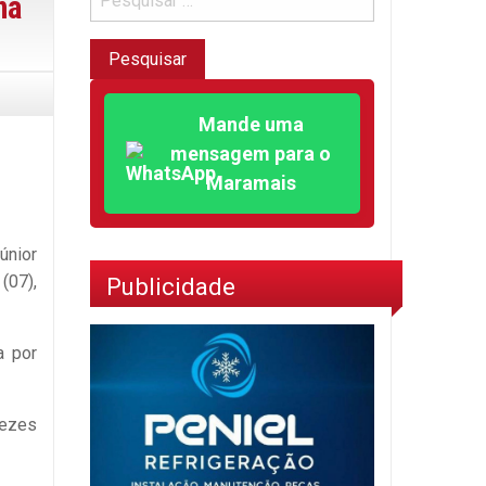
na
Mande uma
mensagem para o
Maramais
únior
(07),
Publicidade
a por
vezes