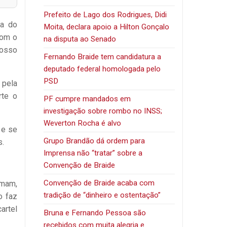
Prefeito de Lago dos Rodrigues, Didi
sa do
Moita, declara apoio a Hilton Gonçalo
com o
na disputa ao Senado
nosso
Fernando Braide tem candidatura a
deputado federal homologada pelo
PSD
 pela
rte o
PF cumpre mandados em
investigação sobre rombo no INSS;
Weverton Rocha é alvo
 e se
Grupo Brandão dá ordem para
s.
Imprensa não “tratar” sobre a
Convenção de Braide
Convenção de Braide acaba com
amam,
tradição de “dinheiro e ostentação”
o faz
artel
Bruna e Fernando Pessoa são
recebidos com muita alegria e