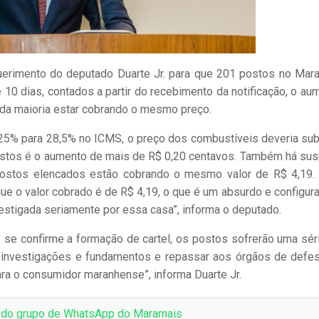
querimento do deputado Duarte Jr. para que 201 postos no Mar
 10 dias, contados a partir do recebimento da notificação, o au
 da maioria estar cobrando o mesmo preço.
 25% para 28,5% no ICMS, o preço dos combustíveis deveria sub
ostos é o aumento de mais de R$ 0,20 centavos. Também há sus
s postos elencados estão cobrando o mesmo valor de R$ 4,19.
ue o valor cobrado é de R$ 4,19, o que é um absurdo e configur
nvestigada seriamente por essa casa”, informa o deputado.
s e se confirme a formação de cartel, os postos sofrerão uma sér
 investigações e fundamentos e repassar aos órgãos de defe
ara o consumidor maranhense”, informa Duarte Jr.
e do grupo de WhatsApp do Maramais