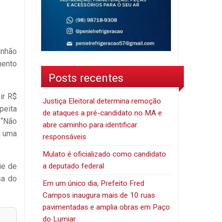
anhão
mento
Posts recentes
ir R$
Justiça Eleitoral determina remoção
peita
de ataques a pré-candidato no MA e
 “Não
abre caminho para identificar
a uma
responsáveis
Mulato é oficializado como candidato
a deputado federal
ie de
sa do
Em um único dia, Prefeito Fred
Campos inaugura mais de 10 ruas
pavimentadas e amplia obras em Paço
do Lumiar