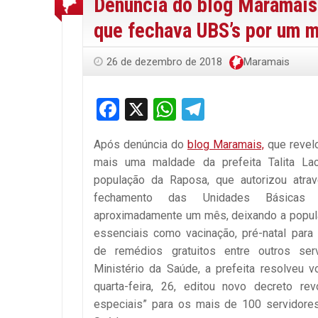
Denúncia do blog Maramais 
que fechava UBS’s por um 
26 de dezembro de 2018
Maramais
Facebook
X
WhatsApp
Telegram
Após denúncia do
blog Maramais,
que revelo
mais uma maldade da prefeita Talita L
população da Raposa, que autorizou atr
fechamento das Unidades Básica
aproximadamente um mês, deixando a popul
essenciais como vacinação, pré-natal para 
de remédios gratuitos entre outros se
Ministério da Saúde, a prefeita resolveu vo
quarta-feira, 26, editou novo decreto re
especiais” para os mais de 100 servidore