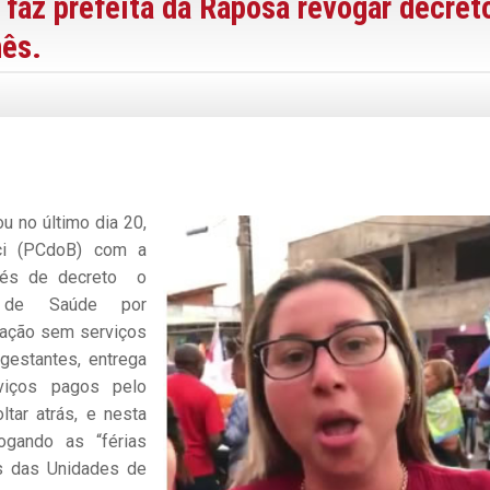
faz prefeita da Raposa revogar decret
mês.
u no último dia 20,
aci (PCdoB) com a
avés de decreto o
s de Saúde por
ação sem serviços
gestantes, entrega
rviços pagos pelo
ltar atrás, e nesta
vogando as “férias
s das Unidades de