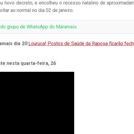
tou novo decreto, e encolheu o recesso natalino de aproximada
ltar ao normal no dia 02 de janeiro.
e do grupo de WhatsApp do Maramais
amais dia 20:
Louruca! Postos de Saúde da Raposa ficarão fec
te nesta quarta-feira, 26