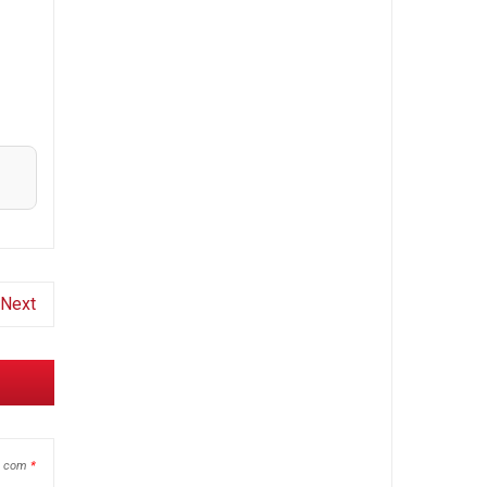
Next
s com
*