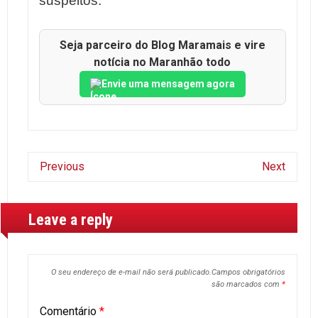
suspeitos.
Seja parceiro do Blog Maramais e vire
notícia no Maranhão todo
Envie uma mensagem agora
Previous
Next
Leave a reply
O seu endereço de e-mail não será publicado.
Campos obrigatórios
são marcados com
*
Comentário
*