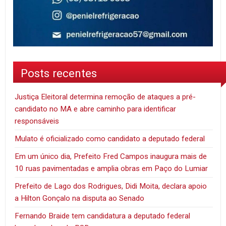
Posts recentes
Justiça Eleitoral determina remoção de ataques a pré-
candidato no MA e abre caminho para identificar
responsáveis
Mulato é oficializado como candidato a deputado federal
Em um único dia, Prefeito Fred Campos inaugura mais de
10 ruas pavimentadas e amplia obras em Paço do Lumiar
Prefeito de Lago dos Rodrigues, Didi Moita, declara apoio
a Hilton Gonçalo na disputa ao Senado
Fernando Braide tem candidatura a deputado federal