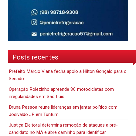
Posts recentes
Prefeito Márcio Viana fecha apoio a Hilton Gonçalo para o
Senado
Operação Rolezinho apreende 80 motocicletas com
irregularidades em São Luís
Bruna Pessoa reúne lideranças em jantar político com
Josivaldo JP em Tuntum
Justiça Eleitoral determina remoção de ataques a pré-
candidato no MA e abre caminho para identificar