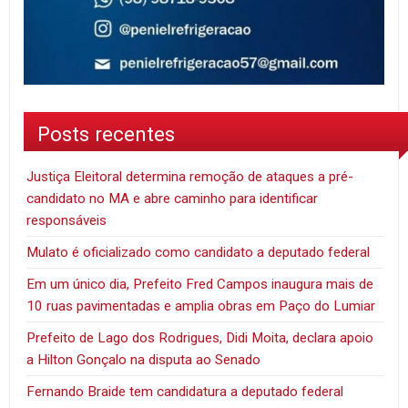
Posts recentes
Justiça Eleitoral determina remoção de ataques a pré-
candidato no MA e abre caminho para identificar
responsáveis
Mulato é oficializado como candidato a deputado federal
Em um único dia, Prefeito Fred Campos inaugura mais de
10 ruas pavimentadas e amplia obras em Paço do Lumiar
Prefeito de Lago dos Rodrigues, Didi Moita, declara apoio
a Hilton Gonçalo na disputa ao Senado
Fernando Braide tem candidatura a deputado federal