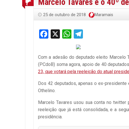
Marcelo Tavares é o 40º de
25 de outubro de 2018
Maramais
Facebook
X
WhatsApp
Telegram
Com a adesão do deputado eleito Marcelo T
(PCdoB) soma agora, apoio de 40 deputados
23, que votará pela reeleição do atual presid
Dos 42 deputados, apenas o ex-presidente 
Othelino.
Marcelo Tavares usou sua conta no twitter p
reeleição que já está consolidada, e a segu
presidência.