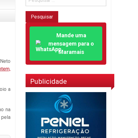
Mande uma
mensagem para o
Maramais
 Neto
ntem,
Publicidade
oio a
no na
 pela