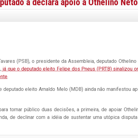
putado a declara apoio a Othelino Neto
avares (PSB), o presidente da Assembleia, deputado Othelino
,
já que o deputado eleito Felipe dos Pneus (PRTB) sinalizou o
ente
.
e deputado eleito Arnaldo Melo (MDB) ainda não manifestou ap
ara tornar público duas decisões, a primeira, de apoiar Otheli
nda, de declinar com a idéia de sustentar uma utópica disputa