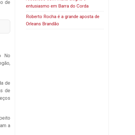
ço de
entusiasmo em Barra do Corda
Roberto Rocha é a grande aposta de
Orleans Brandão
o No
egão,
da de
is de
reços
peito
zam a