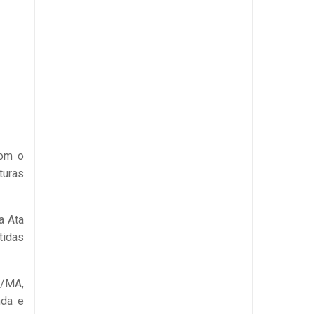
com o
turas
a Ata
tidas
E/MA,
nda e