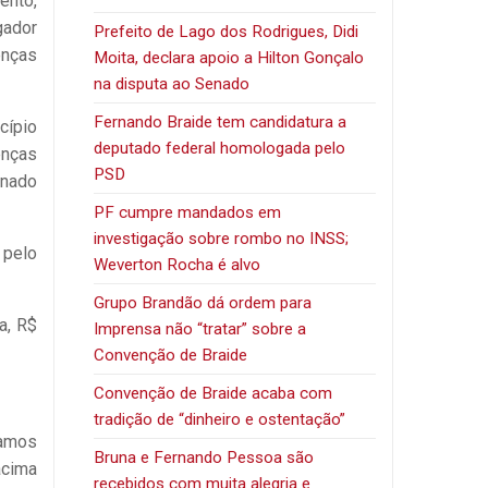
ento,
gador
Prefeito de Lago dos Rodrigues, Didi
enças
Moita, declara apoio a Hilton Gonçalo
na disputa ao Senado
Fernando Braide tem candidatura a
cípio
deputado federal homologada pelo
enças
PSD
inado
PF cumpre mandados em
investigação sobre rombo no INSS;
 pelo
Weverton Rocha é alvo
Grupo Brandão dá ordem para
a, R$
Imprensa não “tratar” sobre a
Convenção de Braide
Convenção de Braide acaba com
tradição de “dinheiro e ostentação”
ramos
Bruna e Fernando Pessoa são
acima
recebidos com muita alegria e