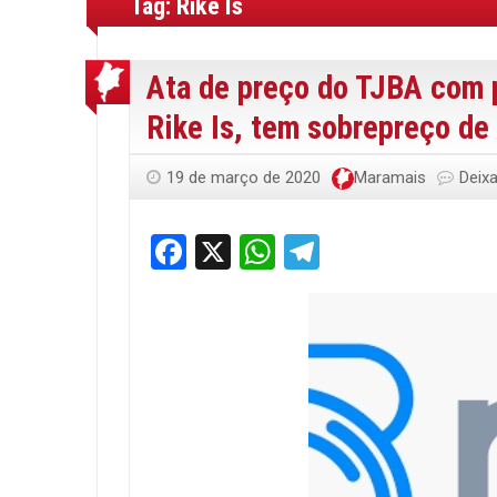
Tag:
Rike Is
Ata de preço do TJBA com p
Rike Is, tem sobrepreço de
19 de março de 2020
Maramais
Deix
Facebook
X
WhatsApp
Telegram