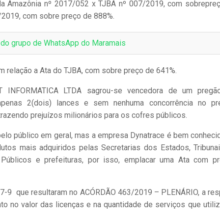
da Amazônia nº 2017/052 x TJBA nº 007/2019, com sobrepre
2019, com sobre preço de 888%.
e do grupo de WhatsApp do Maramais
m relação a Ata do TJBA, com sobre preço de 641%.
T INFORMATICA LTDA sagrou-se vencedora de um pregã
penas 2(dois) lances e sem nenhuma concorrência no pr
trazendo prejuízos milionários para os cofres públicos.
pelo público em geral, mas a empresa Dynatrace é bem conheci
tos mais adquiridos pelas Secretarias dos Estados, Tribuna
s Públicos e prefeituras, por isso, emplacar uma Ata com p
7-9 que resultaram no ACÓRDÃO 463/2019 – PLENÁRIO, a res
 no valor das licenças e na quantidade de serviços que utili