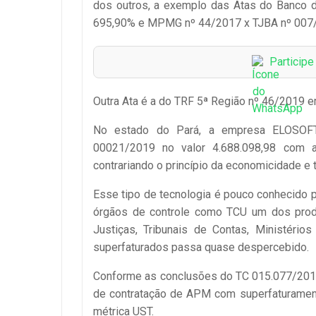
dos outros, a exemplo das Atas do Banco 
695,90% e MPMG nº 44/2017 x TJBA nº 007/
Particip
Outra Ata é a do TRF 5ª Região nº 46/2019 e
No estado do Pará, a empresa ELOSOF
00021/2019 no valor 4.688.098,98 com a
contrariando o princípio da economicidade e 
Esse tipo de tecnologia é pouco conhecido 
órgãos de controle como TCU um dos produ
Justiças, Tribunais de Contas, Ministério
superfaturados passa quase despercebido.
Conforme as conclusões do TC 015.077/201
de contratação de APM com superfaturamento
métrica UST.