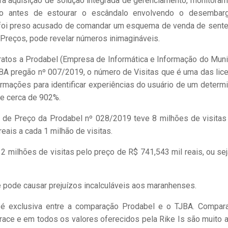
ara aquisição de solução integrada de gerenciamento, monitoram
uco antes de estourar o escândalo envolvendo o desembar
ue foi preso acusado de comandar um esquema de venda de sent
 Preços, pode revelar números inimagináveis.
ratos a Prodabel (Empresa de Informática e Informação do Muni
BA pregão nº 007/2019, o número de Visitas que é uma das lic
rmações para identificar experiências do usuário de um determ
de cerca de 902%.
 de Preço da Prodabel nº 028/2019 teve 8 milhões de visitas
reais a cada 1 milhão de visitas.
2 milhões de visitas pelo preço de R$ 741,543 mil reais, ou sej
pode causar prejuízos incalculáveis aos maranhenses.
 é exclusiva entre a comparação Prodabel e o TJBA. Compa
race e em todos os valores oferecidos pela Rike Is são muito 