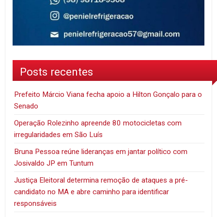
Posts recentes
Prefeito Márcio Viana fecha apoio a Hilton Gonçalo para o
Senado
Operação Rolezinho apreende 80 motocicletas com
irregularidades em São Luís
Bruna Pessoa reúne lideranças em jantar político com
Josivaldo JP em Tuntum
Justiça Eleitoral determina remoção de ataques a pré-
candidato no MA e abre caminho para identificar
responsáveis