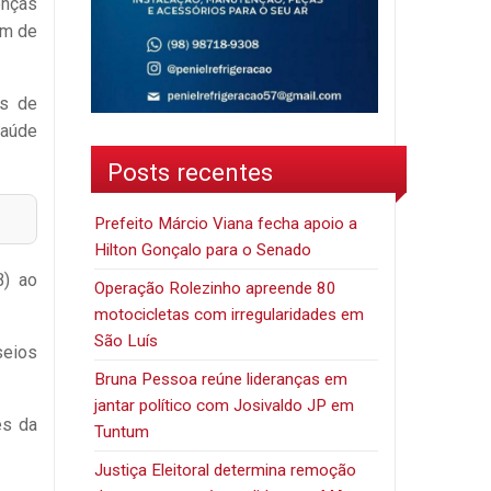
enças
ém de
es de
saúde
Posts recentes
Prefeito Márcio Viana fecha apoio a
Hilton Gonçalo para o Senado
B) ao
Operação Rolezinho apreende 80
motocicletas com irregularidades em
São Luís
seios
Bruna Pessoa reúne lideranças em
jantar político com Josivaldo JP em
és da
Tuntum
Justiça Eleitoral determina remoção