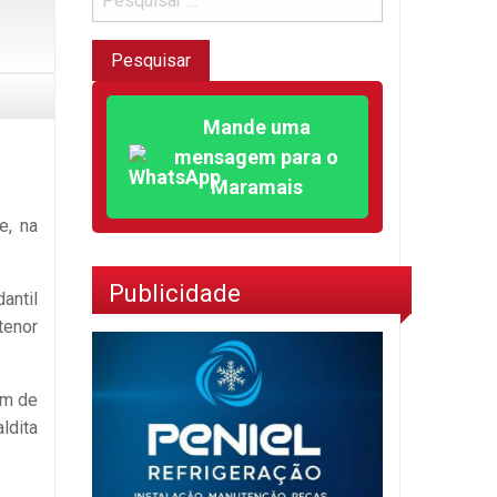
Mande uma
mensagem para o
Maramais
e, na
Publicidade
antil
tenor
ém de
ldita