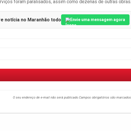
erviços foram paralisados, assim como dezenas de outras obras
re notícia no Maranhão todo
Envie uma mensagem agora
O seu endereço de e-mail não será publicado.
Campos obrigatórios são marcado