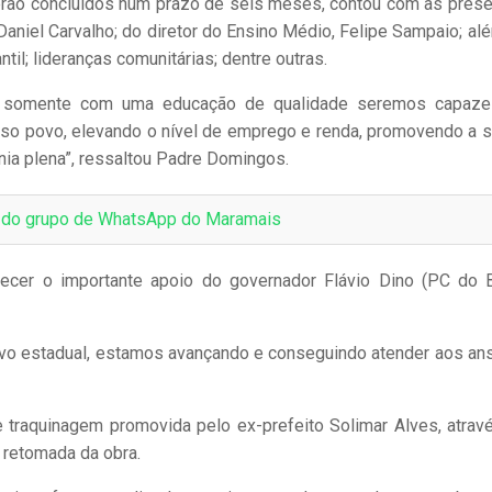
 serão concluídos num prazo de seis meses, contou com as pres
Daniel Carvalho; do diretor do Ensino Médio, Felipe Sampaio; al
il; lideranças comunitárias; dentre outras.
, somente com uma educação de qualidade seremos capaz
osso povo, elevando o nível de emprego e renda, promovendo a 
nia plena”, ressaltou Padre Domingos.
e do grupo de WhatsApp do Maramais
ecer o importante apoio do governador Flávio Dino (PC do 
ivo estadual, estamos avançando e conseguindo atender aos an
traquinagem promovida pelo ex-prefeito Solimar Alves, atrav
a retomada da obra.