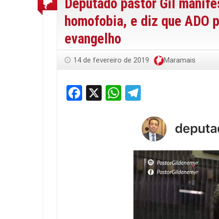
Deputado pastor Gil manife
homofobia, e diz que ADO p
evangelho
14 de fevereiro de 2019
Maramais
Facebook
X
WhatsApp
Telegram